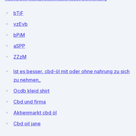
bTjF
vzEvb
bPiM
aSPP
ZZzM
Ist es besser, cbd-öl mit oder ohne nahrung zu sich
zu nehmen_
Ocdb kleid shirt
Cbd und firma
Aktienmarkt cbd öl
Cbd oil jane