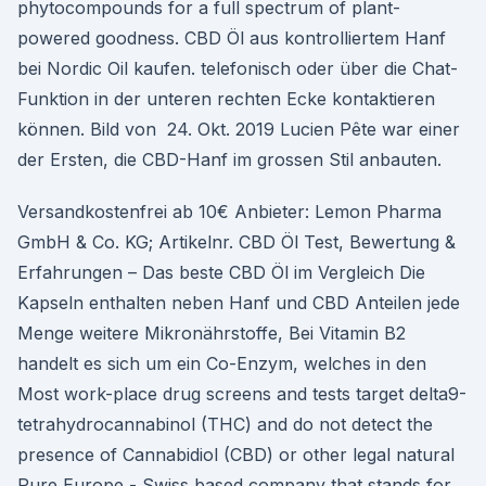
phytocompounds for a full spectrum of plant-
powered goodness. CBD Öl aus kontrolliertem Hanf
bei Nordic Oil kaufen. telefonisch oder über die Chat-
Funktion in der unteren rechten Ecke kontaktieren
können. Bild von 24. Okt. 2019 Lucien Pête war einer
der Ersten, die CBD-Hanf im grossen Stil anbauten.
Versandkostenfrei ab 10€ Anbieter: Lemon Pharma
GmbH & Co. KG; Artikelnr. CBD Öl Test, Bewertung &
Erfahrungen – Das beste CBD Öl im Vergleich Die
Kapseln enthalten neben Hanf und CBD Anteilen jede
Menge weitere Mikronährstoffe, Bei Vitamin B2
handelt es sich um ein Co-Enzym, welches in den
Most work-place drug screens and tests target delta9-
tetrahydrocannabinol (THC) and do not detect the
presence of Cannabidiol (CBD) or other legal natural
Pure Europe - Swiss based company that stands for