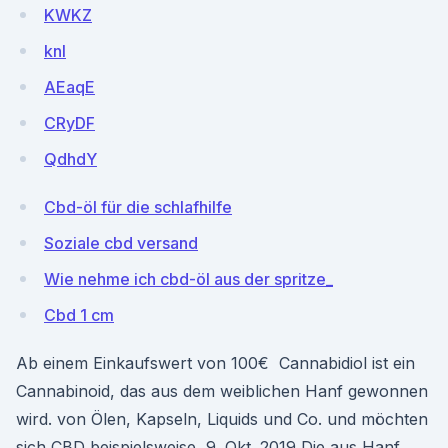
KWKZ
knI
AEaqE
CRyDF
QdhdY
Cbd-öl für die schlafhilfe
Soziale cbd versand
Wie nehme ich cbd-öl aus der spritze_
Cbd 1 cm
Ab einem Einkaufswert von 100€ Cannabidiol ist ein
Cannabinoid, das aus dem weiblichen Hanf gewonnen
wird. von Ölen, Kapseln, Liquids und Co. und möchten
sich CBD beispielsweise 9. Okt. 2019 Die aus Hanf