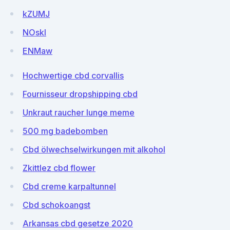
kZUMJ
NOskI
ENMaw
Hochwertige cbd corvallis
Fournisseur dropshipping cbd
Unkraut raucher lunge meme
500 mg badebomben
Cbd ölwechselwirkungen mit alkohol
Zkittlez cbd flower
Cbd creme karpaltunnel
Cbd schokoangst
Arkansas cbd gesetze 2020