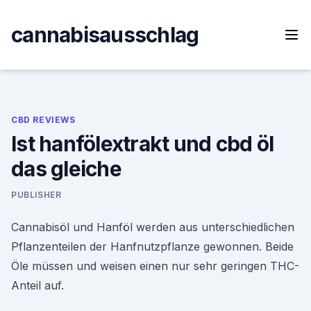
Skip
to
cannabisausschlag
content
CBD REVIEWS
Ist hanfölextrakt und cbd öl
das gleiche
PUBLISHER
Cannabisöl und Hanföl werden aus unterschiedlichen
Pflanzenteilen der Hanfnutzpflanze gewonnen. Beide
Öle müssen und weisen einen nur sehr geringen THC-
Anteil auf.