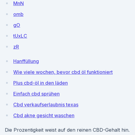
MnN
omb
gO
tUxLC
zR
Hanffüllung
Wie viele wochen, bevor cbd öl funktioniert
Plus cbd-öl in den läden
Einfach cbd sprühen
Cbd verkaufserlaubnis texas
Cbd akne gesicht waschen
Die Prozentigkeit weist auf den reinen CBD-Gehalt hin.